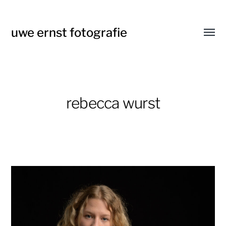
uwe ernst fotografie
Menü
umsch
rebecca wurst